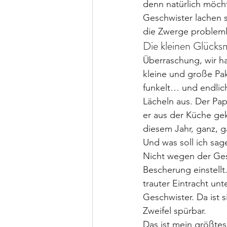
denn natürlich möch
Geschwister lachen 
die Zwerge probleml
Die kleinen Glück
Überraschung, wir h
kleine und große Pa
funkelt… und endlich
Lächeln aus. Der Pap
er aus der Küche ge
diesem Jahr, ganz, 
Und was soll ich sa
Nicht wegen der Ge
Bescherung einstellt
trauter Eintracht u
Geschwister. Da ist
Zweifel spürbar.
Das ist mein größtes