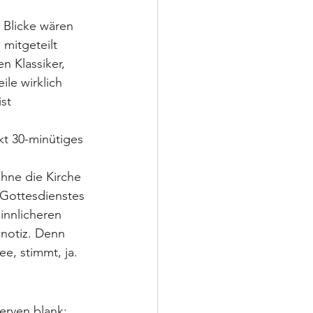
 Blicke wären 
mitgeteilt 
n Klassiker, 
le wirklich 
st 
kt 30-minütiges 
hne die Kirche 
 Gottesdienstes 
innlicheren 
notiz. Denn 
e, stimmt, ja. 
erven blank: 