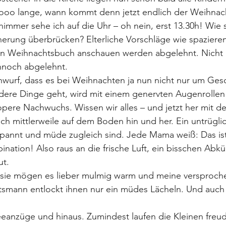
ooo lange, wann kommt denn jetzt endlich der Weihnac
mer sehe ich auf die Uhr – oh nein, erst 13.30h! Wie so
cherung überbrücken? Elterliche Vorschläge wie spaziere
in Weihnachtsbuch anschauen werden abgelehnt. Nicht
nnoch abgelehnt.
nwurf, dass es bei Weihnachten ja nun nicht nur um Ges
ere Dinge geht, wird mit einem genervten Augenrollen 
ropere Nachwuchs. Wissen wir alles – und jetzt her mit
ich mittlerweile auf dem Boden hin und her. Ein untrügli
spannt und müde zugleich sind. Jede Mama weiß: Das ist
nation! Also raus an die frische Luft, ein bisschen Abkü
ut.
sie mögen es lieber mulmig warm und meine versproch
mann entlockt ihnen nur ein müdes Lächeln. Und auch 
eeanzüge und hinaus. Zumindest laufen die Kleinen freu