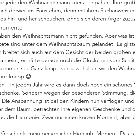
te jede den Weihnachtsmann zuerst erspähen. Ihre gro
sich derweil ins Fäustchen, denn mit ihren Suchanweisu
os hin- und her scheuchen, ohne sich deren Ärger zuzu
smomente
aben den Weihnachtsmann nicht gefunden. Aber was ist 
kete sind unter dem Weihnachtsbaum gelandet! Es glitz
 breitet sich auch auf dem Gesicht der beiden großen e
a meint, er hätte gerade noch die Glöckchen vom Schlitt
kommen sei. Ganz knapp verpasst haben wir den Weihn
ganz knapp 😊
gen – in jedem Jahr wird es dann doch noch ein schönes
schenke. Sondern wegen der besonderen Stimmung, die
. Die Anspannung ist bei den Kindern nun verflogen und s
nter dem Baum, betrachten ihre eigenen Geschenke und d
 sie, die Harmonie. Zwar nur einen kurzen Moment, aber
 Geschenk, mein persönlicher Highlight Moment. Das ist