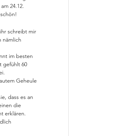
 am 24.12. 
 schön!
ihr schreibt mir 
h nämlich 
nnt im besten 
 gefühlt 60 
i. 
lautem Geheule 
e, dass es an 
einen die 
t erklären. 
lich 