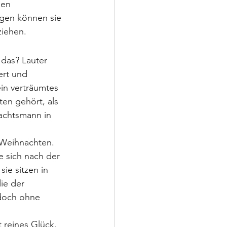
ßen 
ngen können sie 
ziehen.
das? Lauter 
ert und 
in verträumtes 
en gehört, als 
achtsmann in 
 Weihnachten. 
 sich nach der 
ie sitzen in 
ie der 
 doch ohne 
 reines Glück. 