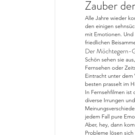
Zauber de
Alle Jahre wieder k
den einigen sehnsüch
mit Emotionen. Und
friedlichen Beisamm
Der Möchtegern-Ge
Schön sehen sie aus,
Fernsehen oder Zeitsc
Eintracht unter de
besten prasselt im H
In Fernsehfilmen ist
diverse Irrungen un
Meinungsverschieden
jedem Fall pure Emo
Aber, hey, dann komm
Probleme lösen sich w