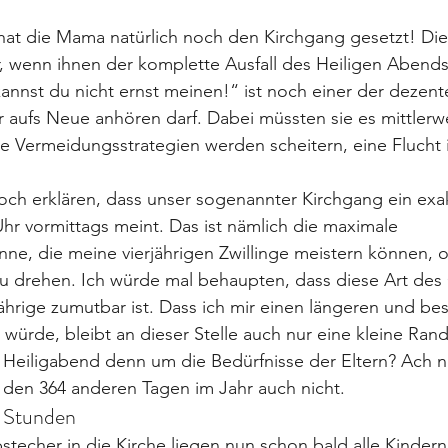
hat die Mama natürlich noch den Kirchgang gesetzt! Die
r, wenn ihnen der komplette Ausfall des Heiligen Abends 
nnst du nicht ernst meinen!“ ist noch einer der dezente
r aufs Neue anhören darf. Dabei müssten sie es mittlerwei
hre Vermeidungsstrategien werden scheitern, eine Flucht i
h noch erklären, dass unser sogenannter Kirchgang ein exa
hr vormittags meint. Das ist nämlich die maximale 
e, die meine vierjährigen Zwillinge meistern können, o
 zu drehen. Ich würde mal behaupten, dass diese Art des
jährige zumutbar ist. Dass ich mir einen längeren und bes
ürde, bleibt an dieser Stelle auch nur eine kleine Rand
 Heiligabend denn um die Bedürfnisse der Eltern? Ach ne
 den 364 anderen Tagen im Jahr auch nicht.
 Stunden
echer in die Kirche liegen nun schon bald alle Kindern