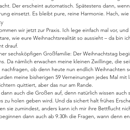
acht. Der erscheint automatisch. Spätestens dann, wenn
ng einsetzt. Es bleibt pure, reine Harmonie. Hach, wie
ty
ommen wir jetzt zur Praxis. Ich lege einfach mal vor, und 
re, wie eure Weihnachtsrealität so aussieht – da bin ic
t drauf.
iner sechsköpfigen Großfamilie: Der Weihnachtstag begi
s. Da nämlich erwachen meine kleinen Zwillinge, die seit
nachfragen, ob denn heute nun endlich Weihnachten se
wurden meine bisherigen 59 Verneinungen jedes Mal mit 
chtern quittiert, aber das nur am Rande.
ann auch die Großen auf, denn natürlich wissen auch si
s zu holen geben wird. Und da sichert halt frühes Ersch
n sie zumindest, anders kann ich mir ihre Bettflucht nich
eginnen dann auch ab 9.30h die Fragen, wann denn end