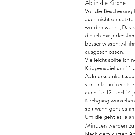
Ab in die Kirche
Vor die Bescherung 
auch nicht entsetzte
worden wäre. „Das ka
die ich mir jedes Jah
besser wissen: All i
ausgeschlossen.
Vielleicht sollte ic
Krippenspiel um 11 U
Aufmerksamkeitsspann
von links auf rechts
auch für 12- und 14-
Kirchgang wünschen w
seit wann geht es an
Um die geht es ja an
Minuten werden zu
Nach dem kurzen Abst