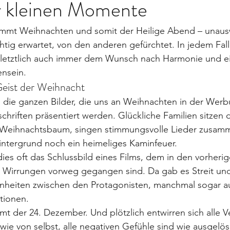
r kleinen Momente
ommt Weihnachten und somit der Heilige Abend – unausw
tig erwartet, von den anderen gefürchtet. In jedem Fall
 letztlich auch immer dem Wunsch nach Harmonie und e
ensein.
ist der Weihnacht
 die ganzen Bilder, die uns an Weihnachten in der Werb
hriften präsentiert werden. Glückliche Familien sitzen da
m Weihnachtsbaum, singen stimmungsvolle Lieder zusam
intergrund noch ein heimeliges Kaminfeuer.
 dies oft das Schlussbild eines Films, dem in den vorheri
d Wirrungen vorweg gegangen sind. Da gab es Streit un
heiten zwischen den Protagonisten, manchmal sogar au
tionen.
t der 24. Dezember. Und plötzlich entwirren sich alle V
ie von selbst, alle negativen Gefühle sind wie ausgelösc