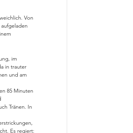
eichlich. Von 
 aufgeladen 
inem 
ung, im 
 in trauter 
men und am 
gen 85 Minuten 
d 
ch Tränen. In 
erstrickungen, 
ht. Es regiert: 