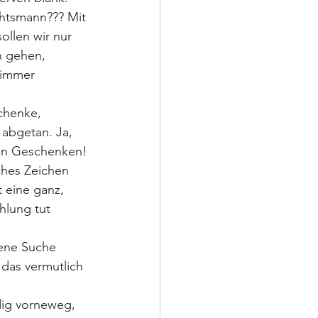
htsmann??? Mit 
llen wir nur 
n gehen, 
 immer 
chenke, 
abgetan. Ja, 
 den Geschenken!
ches Zeichen 
 eine ganz, 
hlung tut 
ene Suche 
das vermutlich 
dig vorneweg, 