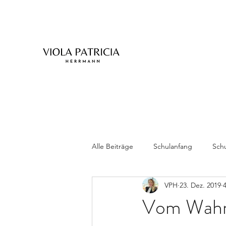
Alle Beiträge
Schulanfang
Schu
VPH
23. Dez. 2019
Zwillinge
Vom Wahn