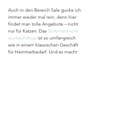
Auch in den Bereich Sale gucke ich 
immer wieder mal rein, denn hier 
findet man tolle Angebote – nicht 
nur für Katzen. Das 
Sortiment vom 
zookauf-shop
 ist so umfangreich 
wie in einem klassischen Geschäft 
für Heimtierbedarf. Und es macht 
einfach Spaß, sich neben der 
Grundversorgung bei den vielen 
netten Extras umzuschauen, welche 
unserem Tierchen Freude bereiten 
könnten. Da fällt dann immer mal 
das eine oder andere Leckerli ab, 
mit dem ich direkt punkten kann.
Denn bei fünf Mitbewerbern ist der 
Kampf um die Gunst unseres 