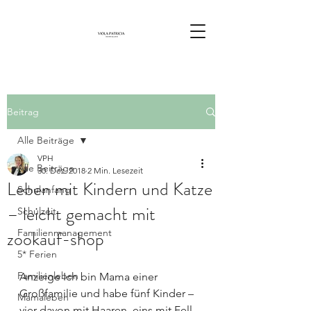
Beitrag
Alle Beiträge
VPH
Alle Beiträge
30. Dez. 2018
2 Min. Lesezeit
Leben mit Kindern und Katze
Schulanfang
– leicht gemacht mit
Schulzeit
zookauf-shop
Familienmanagement
5* Ferien
Familienleben
Anzeige Ich bin Mama einer 
Großfamilie und habe fünf Kinder – 
Mamaleben
vier davon mit Haaren, eins mit Fell. 