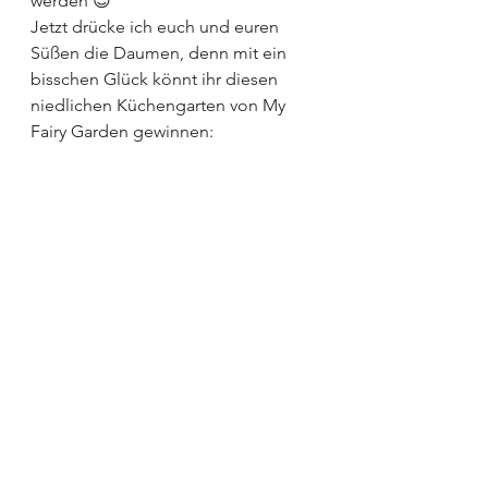
werden 😊
Jetzt drücke ich euch und euren 
Süßen die Daumen, denn mit ein 
bisschen Glück könnt ihr diesen 
niedlichen Küchengarten von My 
Fairy Garden gewinnen:
Und das geht ganz einfach:
1. Schreibe mir direkt in das 
Kommentarfeld, wer sich über 
diesen Feengarten freuen würde.