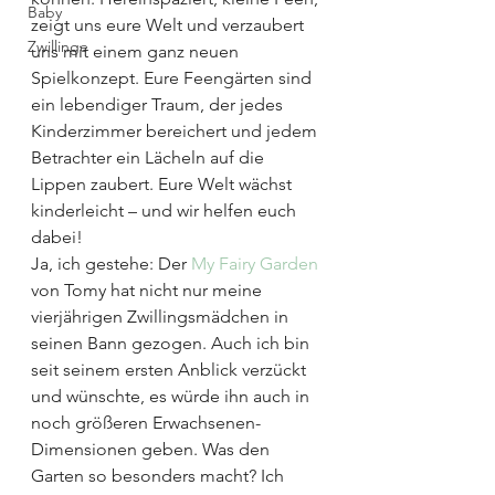
Baby
zeigt uns eure Welt und verzaubert 
Zwillinge
uns mit einem ganz neuen 
Spielkonzept. Eure Feengärten sind 
ein lebendiger Traum, der jedes 
Kinderzimmer bereichert und jedem 
Betrachter ein Lächeln auf die 
Lippen zaubert. Eure Welt wächst 
kinderleicht – und wir helfen euch 
dabei!
Ja, ich gestehe: Der 
My Fairy Garden
von Tomy hat nicht nur meine 
vierjährigen Zwillingsmädchen in 
seinen Bann gezogen. Auch ich bin 
seit seinem ersten Anblick verzückt 
und wünschte, es würde ihn auch in 
noch größeren Erwachsenen-
Dimensionen geben. Was den 
Garten so besonders macht? Ich 