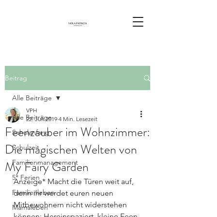
Beitrag
Alle Beiträge
VPH
Alle Beiträge
22. Juli 2019
4 Min. Lesezeit
Feenzauber im Wohnzimmer:
Schulanfang
Die magischen Welten von
Schulzeit
My Fairy Garden
Familienmanagement
5* Ferien
Anzeige* Macht die Türen weit auf, 
Familienleben
denn ihr werdet euren neuen 
Mitbewohnern nicht widerstehen 
Mamaleben
können: Hereinspaziert, kleine Feen, 