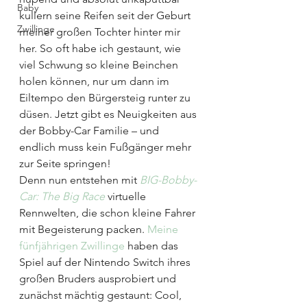
Baby
kullern seine Reifen seit der Geburt 
Zwillinge
meiner großen Tochter hinter mir 
her. So oft habe ich gestaunt, wie 
viel Schwung so kleine Beinchen 
holen können, nur um dann im 
Eiltempo den Bürgersteig runter zu 
düsen. Jetzt gibt es Neuigkeiten aus 
der Bobby-Car Familie – und 
endlich muss kein Fußgänger mehr 
zur Seite springen!
Denn nun entstehen mit 
BIG-Bobby-
Car: The Big Race
 virtuelle 
Rennwelten, die schon kleine Fahrer 
mit Begeisterung packen. 
Meine 
fünfjährigen Zwillinge
 haben das 
Spiel auf der Nintendo Switch ihres 
großen Bruders ausprobiert und 
zunächst mächtig gestaunt: Cool, 