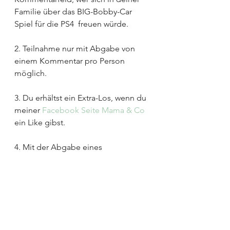
Familie über das BIG-Bobby-Car 
Spiel für die PS4  freuen würde.
2. Teilnahme nur mit Abgabe von 
einem Kommentar pro Person 
möglich.
3. Du erhältst ein Extra-Los, wenn du 
meiner 
Facebook Seite Mama & Co
ein Like gibst.
4. Mit der Abgabe eines 
Kommentars erklärst du dich damit 
einverstanden, dass ich deine 
Adresse für den Versand bekommen 
darf. Nach erfolgtem Versand wird 
die Adresse unverzüglich gelöscht.