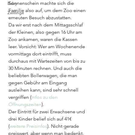
Sonnenschein machte sich die 
Baby
Familie also auf, um dem Zoo einen 
Zwillinge
erneuten Besuch abzustatten.
Da wir erst nach dem Mittagsschlaf 
der Kleinen, also gegen 16 Uhr am 
Zoo ankamen, waren die Kassen 
leer. Vorsicht: Wer am Wochenende 
vormittags dort eintrifft, muss 
durchaus mit Wartezeiten von bis zu 
30 Minuten rechnen. Und auch die 
beliebten Bollerwagen, die man 
gegen Gebühr am Eingang 
ausleihen kann, sind sehr schnell 
vergriffen (
Infos zu den 
Öffnungszeiten
).
Der Eintritt für zwei Erwachsene und 
drei Kinder belief sich auf 41€ 
(
weitere Preisinfos
). Nicht gerade 
preiswert, aber wenn man bedenkt, 