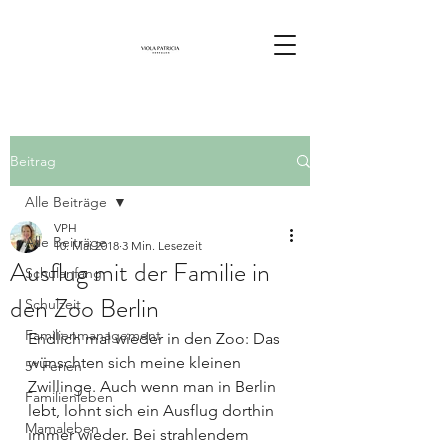
Beitrag
Alle Beiträge
VPH
Alle Beiträge
10. Mai 2018
3 Min. Lesezeit
Ausflug mit der Familie in
Schulanfang
den Zoo Berlin
Schulzeit
Familienmanagement
Endlich mal wieder in den Zoo: Das 
wünschten sich meine kleinen 
5* Ferien
Zwillinge. Auch wenn man in Berlin 
Familienleben
lebt, lohnt sich ein Ausflug dorthin 
Mamaleben
immer wieder. Bei strahlendem 