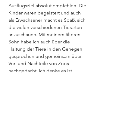
Ausflugsziel absolut empfehlen. Die 
Kinder waren begeistert und auch 
als Erwachsener macht es Spaß, sich 
die vielen verschiedenen Tierarten 
anzuschauen. Mit meinem älteren 
Sohn habe ich auch über die 
Haltung der Tiere in den Gehegen 
gesprochen und gemeinsam über 
Vor- und Nachteile von Zoos 
nachgedacht. Ich denke es ist 
wichtig, bei den Kindern ein 
Bewusstsein für den natürlichen 
Lebensraum der exotischen Tiere zu 
schaffen, die man dort beobachten 
kann. So lernen die Kinder, dass es 
auch in ihrer Verantwortung liegt, 
sorgsam mit der Natur und ihren 
Ressourcen umzugehen.