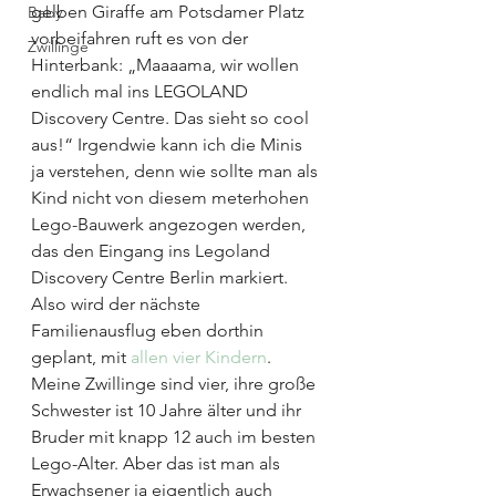
gelben Giraffe am Potsdamer Platz 
Baby
vorbeifahren ruft es von der 
Zwillinge
Hinterbank: „Maaaama, wir wollen 
endlich mal ins LEGOLAND 
Discovery Centre. Das sieht so cool 
aus!“ Irgendwie kann ich die Minis 
ja verstehen, denn wie sollte man als 
Kind nicht von diesem meterhohen 
Lego-Bauwerk angezogen werden, 
das den Eingang ins Legoland 
Discovery Centre Berlin markiert.
Also wird der nächste 
Familienausflug eben dorthin 
geplant, mit
 allen vier Kindern
. 
Meine Zwillinge sind vier, ihre große 
Schwester ist 10 Jahre älter und ihr 
Bruder mit knapp 12 auch im besten 
Lego-Alter. Aber das ist man als 
Erwachsener ja eigentlich auch 