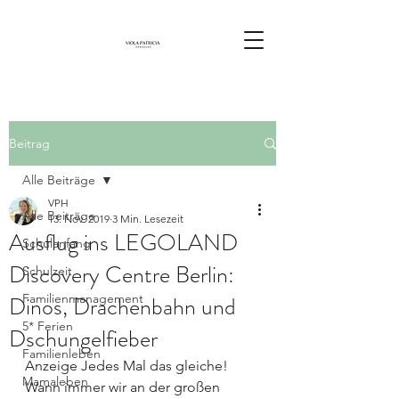
Beitrag
Alle Beiträge
VPH
Alle Beiträge
13. Nov. 2019
3 Min. Lesezeit
Ausflug ins LEGOLAND
Schulanfang
Discovery Centre Berlin:
Schulzeit
Dinos, Drachenbahn und
Familienmanagement
5* Ferien
Dschungelfieber
Familienleben
Anzeige Jedes Mal das gleiche! 
Mamaleben
Wann immer wir an der großen 