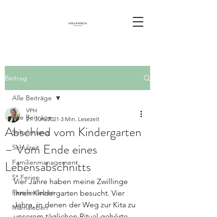
Beitrag
Alle Beiträge
VPH
Alle Beiträge
21. Juni 2021
3 Min. Lesezeit
Abschied vom Kindergarten
Schulanfang
– Vom Ende eines
Schulzeit
Lebensabschnitts
Familienmanagement
5* Ferien
Vier Jahre haben meine Zwillinge 
Familienleben
ihren Kindergarten besucht. Vier 
Jahre, in denen der Weg zur Kita zu 
Mamaleben
unserem täglichen Ritual gehörte. 