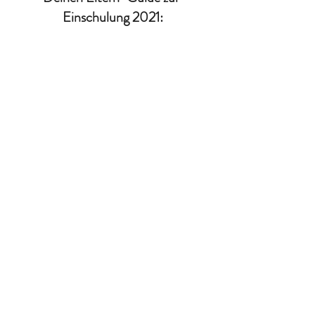
Einschulung 2021:
Dieser 
deutschlandweit erste 
Onlinekurs zum Thema 
Einschulung
 bietet dir dein Rundum-
sorglos Paket zur Einschulung UND 
dem ersten Schuljahr! 
5 Kapitel
20 Lektionen 