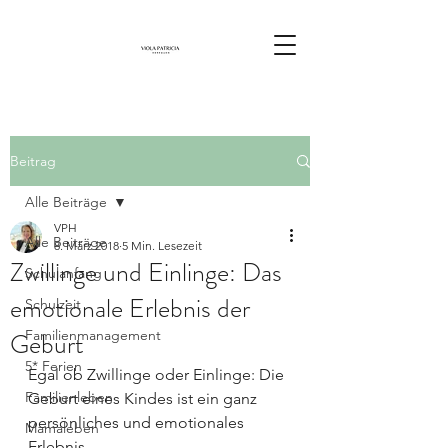
Beitrag
Alle Beiträge
VPH
Alle Beiträge
8. März 2018
5 Min. Lesezeit
Zwillinge und Einlinge: Das
Schulanfang
emotionale Erlebnis der
Schulzeit
Geburt
Familienmanagement
5* Ferien
Egal ob Zwillinge oder Einlinge: Die 
Familienleben
Geburt eines Kindes ist ein ganz 
persönliches und emotionales 
Mamaleben
Erlebnis.