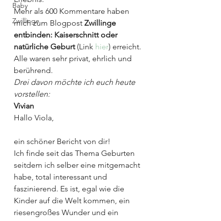
Baby
Mehr als 600 Kommentare haben 
Zwillinge
mich zum Blogpost 
Zwillinge 
entbinden: Kaiserschnitt oder 
natürliche Geburt 
(Link 
hier
) erreicht. 
Alle waren sehr privat, ehrlich und 
berührend.
Drei davon möchte ich euch heute 
vorstellen:
Vivian
Hallo Viola,
ein schöner Bericht von dir!
Ich finde seit das Thema Geburten 
seitdem ich selber eine mitgemacht 
habe, total interessant und 
faszinierend. Es ist, egal wie die 
Kinder auf die Welt kommen, ein 
riesengroßes Wunder und ein 