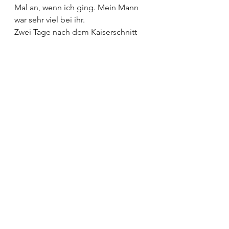
Mal an, wenn ich ging. Mein Mann 
war sehr viel bei ihr.
Zwei Tage nach dem Kaiserschnitt 
konnte ich wieder gut laufen.
Sechs Tage nach der Geburt durften 
wir alle zusammen auf die 
Frühchenstation, als Familie, 
endlich! Ab da ging es mit dem 
Trinken bergauf. Am elften Tag 
durften wir dann nach Hause.
Alles in allem: Ich trauer der 
normalen Geburt schon nach. Aber 
mit dem Wissen, dass es für Lynn 
problematisch geworden wäre, ist 
es völlig okay! Ich hatte Wehen, 
weiß schon mal wie sich diese 
anfühlen und wie du schon sagst:
IMMER AUF DAS BAUCHGEFÜHL 