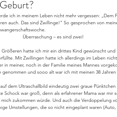
 Geburt?
erde ich in meinem Leben nicht mehr vergessen: „Dem F
n auch. Das sind Zwillinge!” So gesprochen von meiner
chwangerschaftswoche.
Überraschung – es sind zwei!
rößeren hatte ich mir ein drittes Kind gewünscht und wa
füllte. Mit Zwillingen hatte ich allerdings im Leben nich
er in meiner, noch in der Familie meines Mannes vorgek
 genommen und sooo alt war ich mit meinen 38 Jahren
uf dem Ultraschallbild eindeutig zwei graue Pünktchen 
te Schock war groß, denn als erfahrener Mama war mir s
auf mich zukommen würde. Und auch die Verdoppelung von
ige Umstellungen, die so nicht eingeplant waren (Auto,