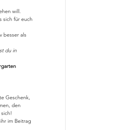
 
hen will. 
 sich für euch 
v besser als 
t du in 
rgarten
te Geschenk, 
hmen, den 
 sich!
hr im Beitrag