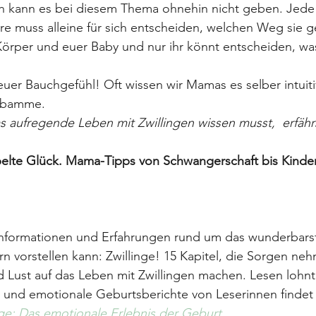
sch kann es bei diesem Thema ohnehin nicht geben. Jede
re muss alleine für sich entscheiden, welchen Weg sie ge
r Körper und euer Baby und nur ihr könnt entscheiden, was
euer Bauchgefühl! Oft wissen wir Mamas es selber intuiti
Hebamme.
s aufregende Leben mit Zwillingen wissen musst,  erfährs
pelte Glück. Mama-Tipps von Schwangerschaft bis Kinde
 Informationen und Erfahrungen rund um das wunderbars
ern vorstellen kann: Zwillinge! 15 Kapitel, die Sorgen ne
nd Lust auf das Leben mit Zwillingen machen. Lesen lohnt
und emotionale Geburtsberichte von Leserinnen findet i
nge: Das emotionale Erlebnis der Geburt.