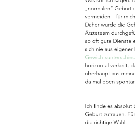
Was soll ich sagen: 
„normalen“ Geburt un
vermeiden – für mich
Daher wurde die Geb
Ärzteteam durchgefü
so oft gute Dienste 
sich nie aus eigene
Gewichtsunterschied
horizontal verkeilt,
überhaupt aus mein
da mal eben spontan
Ich finde es absolut
Geburt zutrauen. Für
die richtige Wahl.