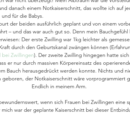
Ich war nicht überzeugt! Mein Albtraum war die Vorstellu
d danach einem Notkaiserschnitt, das wollte ich auf jed
 und für die Babys.
urt der beiden ausführlich geplant und von einem vorbe
hrt – und das war auch gut so. Denn mein Bauchgefühl h
erwiesen: Der erste Zwilling war 1kg leichter als gemess
r Kraft durch den Geburtskanal zwängen können (Erfahru
 bei Zwillingen
). Der zweite Zwilling hingegen hatte sich
 dass er nur durch massiven Körpereinsatz des operierend
em Bauch herausgedrückt werden konnte. Nichts und n
 geboren, der Notkaiserschnitt wäre vorprogrammiert 
Endlich in meinem Arm.
 bewundernswert, wenn sich Frauen bei Zwillingen eine 
 mich war der geplante Kaiserschnitt bei dieser Entbindu