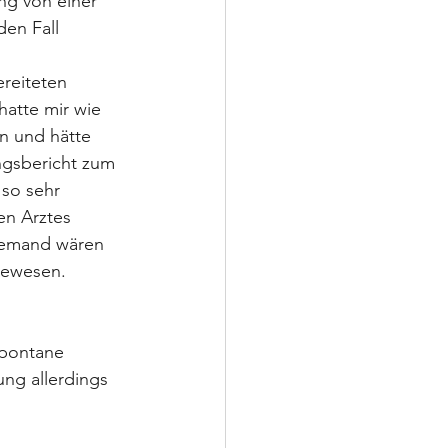
ng von einer 
en Fall 
reiteten 
atte mir wie 
en und hätte 
ngsbericht zum 
 so sehr 
en Arztes 
iemand wären 
gewesen.
spontane 
ng allerdings 