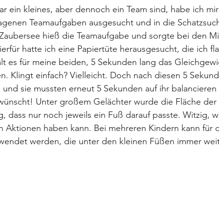
 ein kleines, aber dennoch ein Team sind, habe ich mir 
agenen Teamaufgaben ausgesucht und in die Schatzsuch
Zaubersee hieß die Teamaufgabe und sorgte bei den Min
rfür hatte ich eine Papiertüte herausgesucht, die ich fl
lt es für meine beiden, 5 Sekunden lang das Gleichgewi
. Klingt einfach? Vielleicht. Doch nach diesen 5 Sekunde
te und sie mussten erneut 5 Sekunden auf ihr balancieren
rwünscht! Unter großem Gelächter wurde die Fläche der 
, dass nur noch jeweils ein Fuß darauf passte. Witzig, wi
en Aktionen haben kann. Bei mehreren Kindern kann für 
wendet werden, die unter den kleinen Füßen immer weit