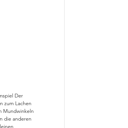
mspiel Der 
en zum Lachen 
en Mundwinkeln 
en die anderen 
leinen 