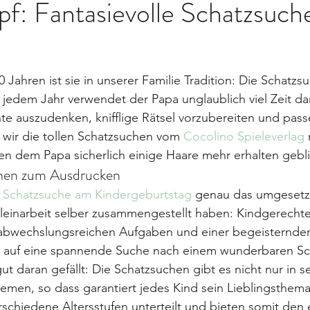
f: Fantasievolle Schatzsuch
 Jahren ist sie in unserer Familie Tradition: Die Schatz
 jedem Jahr verwendet der Papa unglaublich viel Zeit dar
e auszudenken, knifflige Rätsel vorzubereiten und pass
wir die tollen Schatzsuchen vom 
Cocolino Spieleverlag
 
en dem Papa sicherlich einige Haare mehr erhalten gebl
chen zum Ausdrucken
 
Schatzsuche am Kindergeburtstag
 genau das umgesetzt
leinarbeit selber zusammengestellt haben: Kindgerechte
 abwechslungsreichen Aufgaben und einer begeisternden
n auf eine spannende Suche nach einem wunderbaren Sch
t daran gefällt: Die Schatzsuchen gibt es nicht nur in s
emen, so dass garantiert jedes Kind sein Lieblingsthema 
rschiedene Altersstufen unterteilt und bieten somit den 