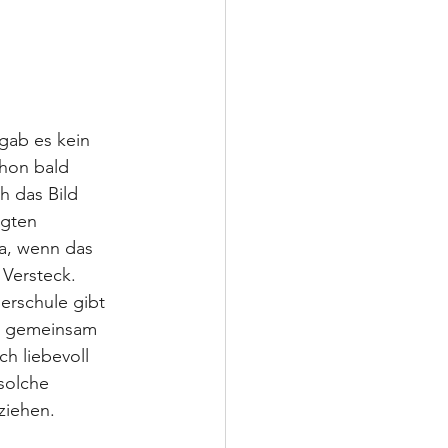
gab es kein 
chon bald 
h das Bild 
igten 
a, wenn das 
 Versteck.
erschule gibt 
n gemeinsam 
h liebevoll 
solche 
ziehen.