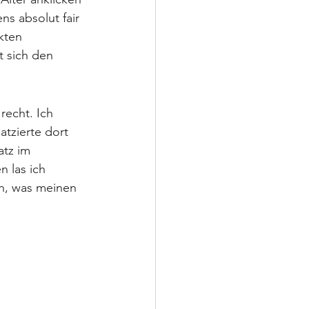
s absolut fair 
kten 
t sich den 
echt. Ich 
tzierte dort 
atz im 
n las ich 
en, was meinen 