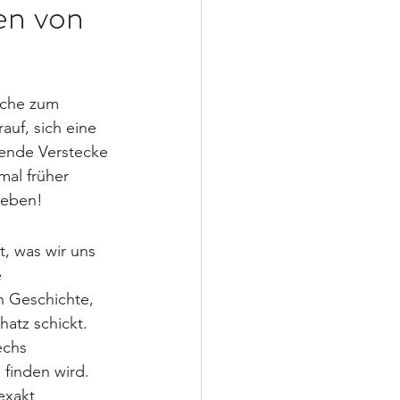
en von
suche zum 
auf, sich eine 
ende Verstecke 
mal früher 
ieben!
, was wir uns 
 
 Geschichte, 
atz schickt. 
echs 
finden wird. 
exakt 