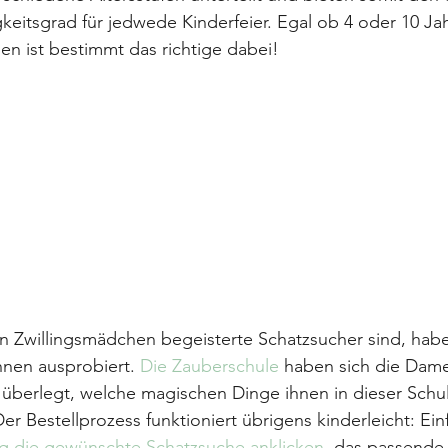
eitsgrad für jedwede Kinderfeier. Egal ob 4 oder 10 Jah
n ist bestimmt das richtige dabei!
n Zwillingsmädchen begeisterte Schatzsucher sind, habe
hnen ausprobiert. 
Die Zauberschule
 haben sich die Dam
 überlegt, welche magischen Dinge ihnen in dieser Schu
 Bestellprozess funktioniert übrigens kinderleicht: Ein
ag die gewünschte Schatzsuche anklicken
, das passende 