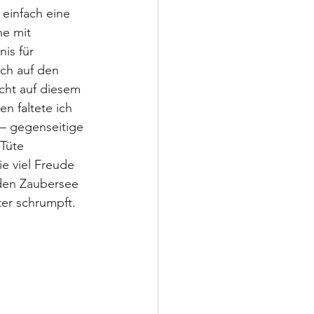
einfach eine 
e mit 
is für 
ach auf den 
cht auf diesem 
n faltete ich 
 – gegenseitige 
Tüte 
e viel Freude 
den Zaubersee 
er schrumpft.