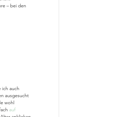
re – bei den 
 ich auch 
en ausgesucht 
le wohl 
fach 
auf 
Alter anklicken 