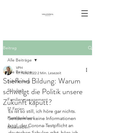
Beitrag
Alle Beiträge
VPH
Alle Beiträge
17. Nov. 2022
2 Min. Lesezeit
Stiefkind Bildung: Warum
Schulanfang
schweigt die Politik unsere
Schulzeit
Zukunft kaputt?
Familienmanagement
5* Ferien
Es ist so still, ich höre gar nichts. 
Familienleben
Seitdem es keine Informationen 
bzgl. der Corona-Testpflicht an 
Mamaleben
deutschen Schulen gibt, höre ich 