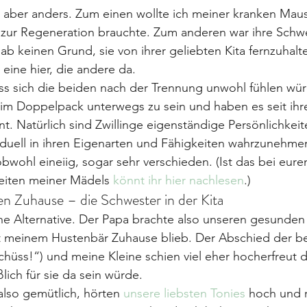
s aber anders. Zum einen wollte ich meiner kranken Mau
e zur Regeneration brauchte. Zum anderen war ihre Schw
b keinen Grund, sie von ihrer geliebten Kita fernzuhalte
 eine hier, die andere da.
s sich die beiden nach der Trennung unwohl fühlen würd
im Doppelpack unterwegs zu sein und haben es seit ihre
t. Natürlich sind Zwillinge eigenständige Persönlichkeite
ividuell in ihren Eigenarten und Fähigkeiten wahrzunehmen
bwohl eineiig, sogar sehr verschieden. (Ist das bei euren
eiten meiner Mädels 
könnt ihr hier nachlesen
.)
en Zuhause – die Schwester in der Kita
e Alternative. Der Papa brachte also unseren gesunden 
it meinem Hustenbär Zuhause blieb. Der Abschied der b
schüss!“) und meine Kleine schien viel eher hocherfreut d
ich für sie da sein würde.
lso gemütlich, hörten 
unsere liebsten Tonies
 hoch und 