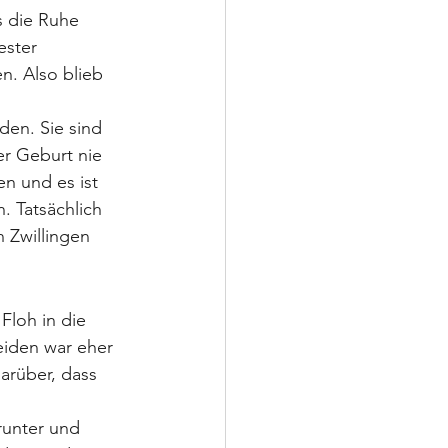
s die Ruhe 
ester 
n. Also blieb 
en. Sie sind 
r Geburt nie 
n und es ist 
. Tatsächlich 
 Zwillingen 
Floh in die 
eiden war eher 
arüber, dass 
runter und 