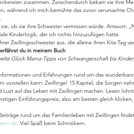
 Leckereien zusammen. Zwischendurch bekam sie ihre Me
en, während ich mich bemühte das zuvor verursachte C
.
h sie, ob sie ihre Schwester vermissen würde. Antwort: „N
iale Kinderlogik, der ich nichts hinzuzufügen hatte.
hrer Zwillingsschwester aus, die alleine ihren Kita-Tag v
 erfährst du in meinem Buch
pelte Glück Mama-Tipps von Schwangerschaft bis Kinder
 Informationen und Erfahrungen rund um das wunderbars
ern vorstellen kann: Zwillinge! 15 Kapitel, die Sorgen ne
nd Lust auf das Leben mit Zwillingen machen. Lesen lohnt
stigen Einführungspreis, also am besten gleich klicken,
iträge rund um das Familienleben mit Zwillingen findet
tern.de
. Viel Spaß beim Schmökern.