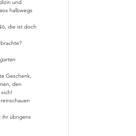
dizin und 
haos halbwegs 
ö, die ist doch 
erbrachte?
garten
te Geschenk, 
hmen, den 
 sich!
 reinschauen 
 ihr übrigens 