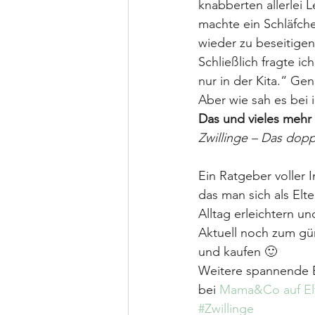
knabberten allerlei
machte ein Schläfch
wieder zu beseitigen
Schließlich fragte ic
nur in der Kita.“ Gen
Aber wie sah es bei i
Das und vieles mehr
Zwillinge – Das dop
Ein Ratgeber voller
das man sich als Elt
Alltag erleichtern u
Aktuell noch zum gün
und kaufen 🙂
Weitere spannende Be
bei 
Mama&Co auf El
#Zwillinge