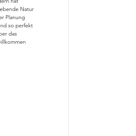
dern hat 
gebende Natur 
der Planung 
nd so perfekt 
ber das 
willkommen 