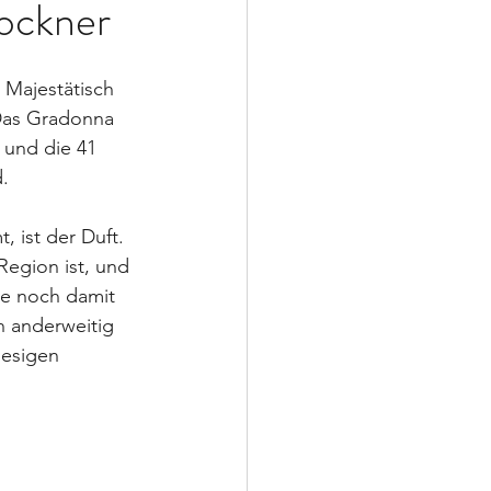
ockner
 Majestätisch 
 Das Gradonna 
 und die 41 
.
, ist der Duft. 
Region ist, und 
e noch damit 
n anderweitig 
iesigen 