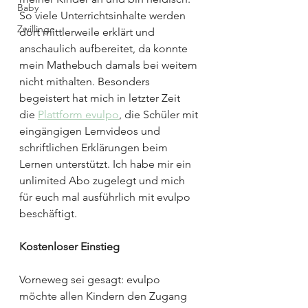
Baby
So viele Unterrichtsinhalte werden 
Zwillinge
dort mittlerweile erklärt und 
anschaulich aufbereitet, da konnte 
mein Mathebuch damals bei weitem 
nicht mithalten. Besonders 
begeistert hat mich in letzter Zeit 
die 
Plattform evulpo
, die Schüler mit 
eingängigen Lernvideos und 
schriftlichen Erklärungen beim 
Lernen unterstützt. Ich habe mir ein 
unlimited Abo zugelegt und mich 
für euch mal ausführlich mit evulpo 
beschäftigt.
Kostenloser Einstieg
Vorneweg sei gesagt: evulpo 
möchte allen Kindern den Zugang 