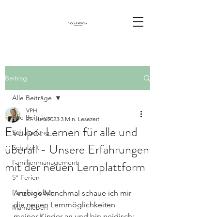
Beitrag
Alle Beiträge
VPH
Alle Beiträge
27. Juni 2023
3 Min. Lesezeit
Evulpo: Lernen für alle und
Schulanfang
überall - Unsere Erfahrungen
Schulzeit
mit der neuen Lernplattform
Familienmanagement
5* Ferien
Familienleben
Anzeige Manchmal schaue ich mir 
die neuen Lernmöglichkeiten 
Mamaleben
meiner Kinder an und bin neidisch: 