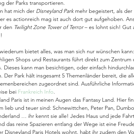
g der Parks transportieren.
n hat mich der 
Disneyland Park
 mehr begeistert, als der 
er es actionreich mag ist auch dort gut aufgehoben. Ans
r den 
Twilight Zone Tower of Terror
 – es lohnt sich! Gut
n!
 wiederum bietet alles, was man sich nur wünschen kann
hligen Shops und Restaurants führt direkt zum Zentrum 
. Dieses kann man besichtigen, oder einfach hindurchla
. Der Park hält insgesamt 5 Themenländer bereit, die all
hemenbereichen zugeordnet sind. Ausführliche Informat
ise bei 
Frankreich Info
.
and Paris ist in meinen Augen das Fantasy Land. Hier fin
m lieb und teuer sind: Schnewittchen, Peter Pan, Dumbo
nderland … ihr kennt sie alle! Jedes Haus und jede Fahrt
 und das reine Spazieren entlang der Wege ist eine Freud
r Disneyland Paris Hotels wohnt, habt ihr zudem den Vor