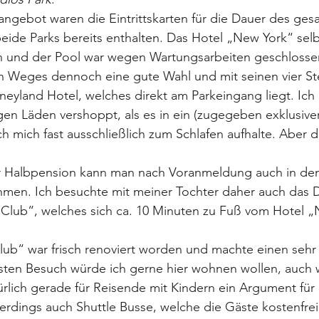
ngebot waren die Eintrittskarten für die Dauer des ges
beide Parks bereits enthalten. Das Hotel „New York“ selbe
und der Pool war wegen Wartungsarbeiten geschlossen.
n Weges dennoch eine gute Wahl und mit seinen vier St
sneyland Hotel, welches direkt am Parkeingang liegt. Ich
igen Läden vershoppt, als es in ein (zugegeben exklusiver
ch mich fast ausschließlich zum Schlafen aufhalte. Aber da
 Halbpension kann man nach Voranmeldung auch in den
hmen. Ich besuchte mit meiner Tochter daher auch das D
Club“, welches sich ca. 10 Minuten zu Fuß vom Hotel „
ub“ war frisch renoviert worden und machte einen sehr
sten Besuch würde ich gerne hier wohnen wollen, auch 
rlich gerade für Reisende mit Kindern ein Argument für
llerdings auch Shuttle Busse, welche die Gäste kostenfrei