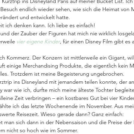
 Kurztrip ins Disneyland Paris auf meiner Bucket List. Ich
Besuch endlich wieder sehen, wie sich die Heimat von 
rändert und entwickelt hatte.
it ich denken kann. Ich liebe es einfach!
und der Zauber der Figuren hat mich nie wirklich losgel
rweile 
vier eigene Kinder
, für einen Disney Film gibt es 
uch Kommerz. Der Konzern ist mittlerweile ein Gigant, wil
ft einige Merchandising Produkte, die eigentlich kein 
 alles. Trotzdem ist meine Begeisterung ungebrochen.
ztrip ins Disneyland mit jemandem teilen konnte, der a
y war wie ich, durfte mich meine älteste Tochter begleit
alleine Zeit verbringen – ein kostbares Gut bei vier Kinde
wählte ich das letzte Wochenende im November. Aus mein
werte Reisezeit. Wieso gerade dann? Ganz einfach:
t man sich dann in der Nebensaison und die Preise der 
tem nicht so hoch wie im Sommer.