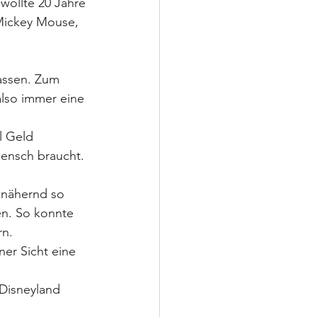
 wollte 20 Jahre 
Mickey Mouse, 
assen. Zum 
also immer eine 
l Geld 
Mensch braucht. 
nnähernd so 
en. So konnte 
rn.
er Sicht eine 
Disneyland 