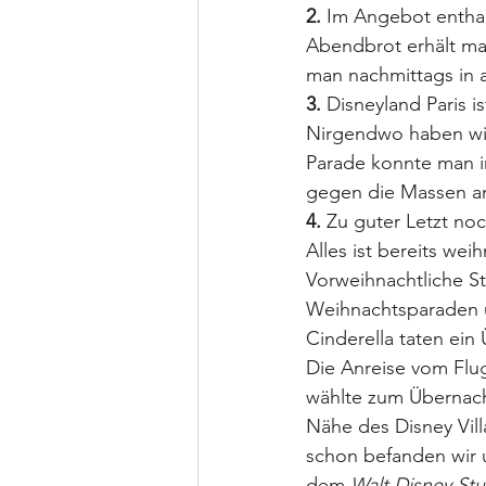
2.
 Im Angebot enthal
Abendbrot erhält ma
man nachmittags in a
3.
 Disneyland Paris is
Nirgendwo haben wir
Parade konnte man im
gegen die Massen an
4.
 Zu guter Letzt no
Alles ist bereits wei
Vorweihnachtliche St
Weihnachtsparaden 
Cinderella taten ein
Die Anreise vom Flug
wählte zum Übernach
Nähe des Disney Vill
schon befanden wir
dem 
Walt Disney Stu