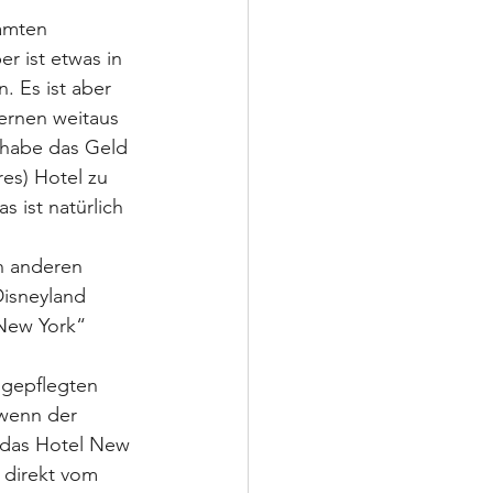
amten 
r ist etwas in 
 Es ist aber 
ernen weitaus 
 habe das Geld 
es) Hotel zu 
s ist natürlich 
 anderen 
isneyland 
New York“ 
 gepflegten 
wenn der 
 das Hotel New 
 direkt vom 