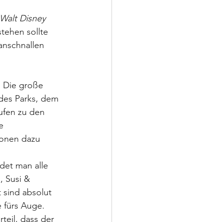
Walt Disney 
tehen sollte 
 anschnallen 
: Die große 
des Parks, dem 
ufen zu den 
e 
ionen dazu 
det man alle 
, Susi & 
 sind absolut 
e fürs Auge.
teil, dass der 