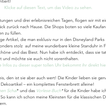
tiert!
Klicke auf diesen Text, um das Video zu sehen.
ngen und drei erlebnisreichen Tagen, flogen wir mit ei
 zurück nach Hause. Die Shops boten so viele Kaufanläs
en zu füllen.
ige Artikel, die man exklusiv nur in den Disneyland Park
onders stolz  auf meine wunderbare kleine Standuhr in 
höne und das Biest. Nun habe ich entdeckt, dass sie tat
st und möchte sie euch nicht vorenthalten.
 Infos zu dieser super tollen Uhr bekommt ihr direkt hie
eis, den ist sie aber auch wert! Die Kinder lieben sie gen
n Dekoartikel – ein komplettes Fensterbrett alleine!
nen Schal
* und das
Vorlese-Buch
*
 für die Kinder habe ic
 So kann ich schon meine Kleinsten für die klassischen D
ern.