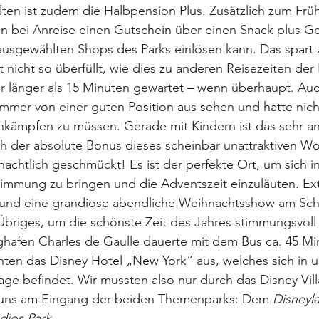
ten ist zudem die Halbpension Plus. Zusätzlich zum Frü
n bei Anreise einen Gutschein über einen Snack plus Ge
usgewählten Shops des Parks einlösen kann. Das spart z
t nicht so überfüllt, wie dies zu anderen Reisezeiten der Fa
 länger als 15 Minuten gewartet – wenn überhaupt. Auch
mer von einer guten Position aus sehen und hatte nich
kämpfen zu müssen. Gerade mit Kindern ist das sehr 
ch der absolute Bonus dieses scheinbar unattraktiven W
hnachtlich geschmückt! Es ist der perfekte Ort, um sich in
immung zu bringen und die Adventszeit einzuläuten. Ext
und eine grandiose abendliche Weihnachtsshow am Sch
 Übriges, um die schönste Zeit des Jahres stimmungsvoll
hafen Charles de Gaulle dauerte mit dem Bus ca. 45 Min
ten das Disney Hotel „New York“ aus, welches sich in u
age befindet. Wir mussten also nur durch das Disney Vil
 uns am Eingang der beiden Themenparks: Dem 
Disneyl
dios Park
.