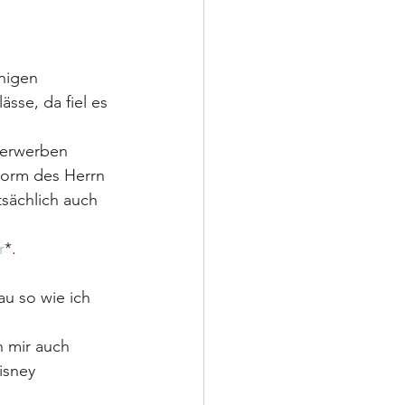
nigen 
se, da fiel es 
s erwerben 
Form des Herrn 
sächlich auch 
r
*.
au so wie ich 
h mir auch 
isney 