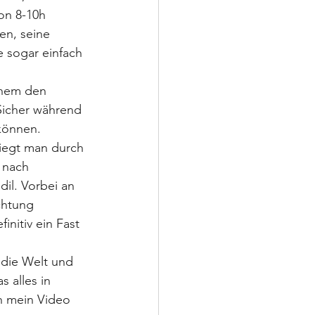
on 8-10h 
en, seine 
e sogar einfach 
inem den 
Sicher während 
können.
liegt man durch 
 nach 
il. Vorbei an 
chtung 
initiv ein Fast 
 die Welt und 
 alles in 
n mein Video 