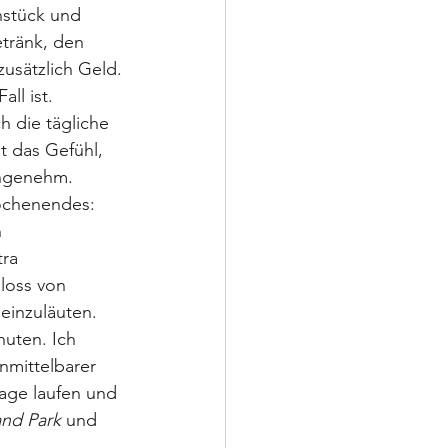
hstück und 
tränk, den 
usätzlich Geld.
ll ist. 
 die tägliche 
t das Gefühl, 
angenehm.
ochenendes: 
 
ra 
loss von 
 einzuläuten.
uten. Ich 
nmittelbarer 
lage laufen und 
and Park
 und 