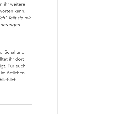
n ihr weitere 
tworten kann.
! Teilt sie mir 
nnerungen 
,  Schal und 
tet ihr dort 
gt. Für euch 
im örtlichen 
ließlich 