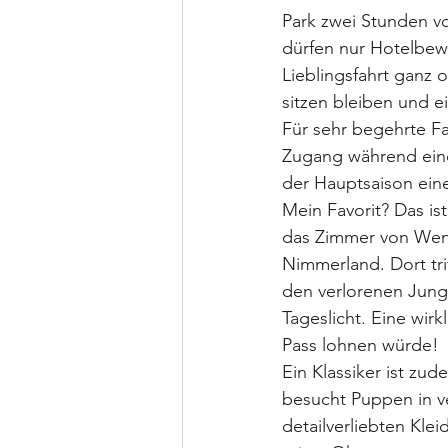
Park zwei Stunden vo
dürfen nur Hotelbewo
Lieblingsfahrt ganz 
sitzen bleiben und e
Für sehr begehrte F
Zugang während eine
der Hauptsaison eine
Mein Favorit? Das is
das Zimmer von Wend
Nimmerland. Dort tri
den verlorenen Jung
Tageslicht. Eine wirk
Pass lohnen würde!
Ein Klassiker ist zud
besucht Puppen in ve
detailverliebten Kle