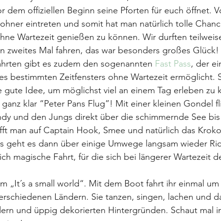
r dem offiziellen Beginn seine Pforten für euch öffnet. V
hner eintreten und somit hat man natürlich tolle Chanc
ohne Wartezeit genießen zu können. Wir durften teilweis
in zweites Mal fahren, das war besonders großes Glück!
ahrten gibt es zudem den sogenannten 
Fast Pass
, der e
s bestimmten Zeitfensters ohne Wartezeit ermöglicht. 
 gute Idee, um möglichst viel an einem Tag erleben zu 
t ganz klar “Peter Pans Flug”! Mit einer kleinen Gondel f
y und den Jungs direkt über die schimmernde See bis
fft man auf Captain Hook, Smee und natürlich das Krokod
s geht es dann über einige Umwege langsam wieder Ri
lich magische Fahrt, für die sich bei längerer Wartezeit def
em „It´s a small world“. Mit dem Boot fahrt ihr einmal um
rschiedenen Ländern. Sie tanzen, singen, lachen und das
idern und üppig dekorierten Hintergründen. Schaut mal i