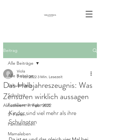
Beitrag
Alle Beiträge
Viola
Alle Beiträge
7. Feb. 2022
3 Min. Lesezeit
Das Halbjahreszeugnis: Was
Schulanfang
Zensuren wirklich aussagen
Schulzeit
Familienmanagement
Aktualisiert:
7. Feb. 2022
Kinder sind viel mehr als ihre 
5* Ferien
Schulnoten
Familienleben
Mamaleben
Da ist es und das gleich vier Mal bei 