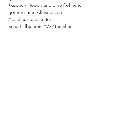
Kuscheln, loben und eine fröhliche 
gemeinsame Aktivität zum 
Abschluss des ersten 
Schulhalbjahres 21/22 tun allen 
Familienmitgliedern gut. 
In diesem Sinne: Einatmen, 
ausatmen – und mit viel Schwung 
ins zweite Halbjahr 2022 starten!
Falls die Schule durchgehend ein 
Stressfaktor in deiner Familie ist, 
dann nimm jetzt Kontakt zu mir auf. 
In meinem 
1:1 Coaching
 kann ich 
dich ganz individuell beraten und 
schulische Probleme auflösen. Dir 
wird so eine Last von den Schultern 
genommen und dein Kind erlebt 
dich wieder als starken Partner an 