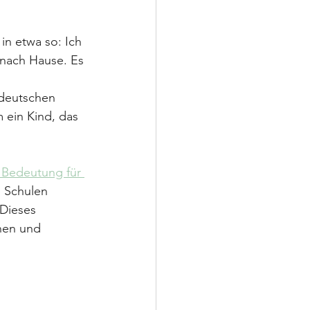
in etwa so: Ich 
nach Hause. Es 
 deutschen 
ein Kind, das 
 Bedeutung für 
en Schulen 
Dieses 
nen und 