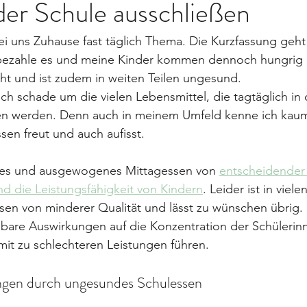
der Schule ausschließen
ei uns Zuhause fast täglich Thema. Die Kurzfassung geht 
 bezahle es und meine Kinder kommen dennoch hungrig 
ht und ist zudem in weiten Teilen ungesund.
uch schade um die vielen Lebensmittel, die tagtäglich in
 werden. Denn auch in meinem Umfeld kenne ich kaum 
sen freut und auch aufisst.
des und ausgewogenes Mittagessen von 
entscheidender
d die Leistungsfähigkeit von Kindern
. Leider ist in viel
sen von minderer Qualität und lässt zu wünschen übrig. 
lbare Auswirkungen auf die Konzentration der Schülerin
it zu schlechteren Leistungen führen.
ngen durch ungesundes Schulessen