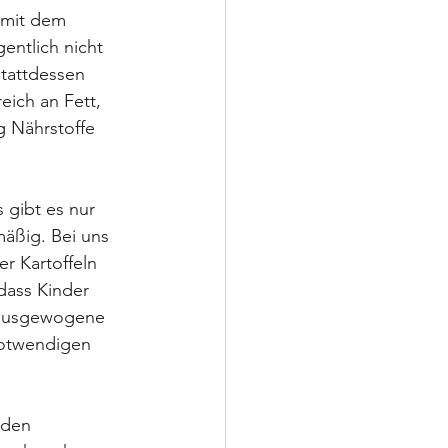
 mit dem 
entlich nicht 
Stattdessen 
eich an Fett, 
g Nährstoffe 
 gibt es nur 
äßig. Bei uns 
r Kartoffeln 
dass Kinder 
 ausgewogene 
notwendigen 
nden 