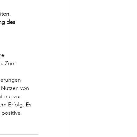
iten.
ng des 
re 
n. Zum 
serungen 
n Nutzen von 
 nur zur 
m Erfolg. Es 
positive 