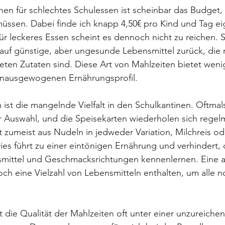
en für schlechtes Schulessen ist scheinbar das Budget,
üssen. Dabei finde ich knapp 4,50€ pro Kind und Tag eig
Für leckeres Essen scheint es dennoch nicht zu reichen. 
 auf günstige, aber ungesunde Lebensmittel zurück, die r
eten Zutaten sind. Diese Art von Mahlzeiten bietet weni
unausgewogenen Ernährungsprofil.
 ist die mangelnde Vielfalt in den Schulkantinen. Oftmals
 Auswahl, und die Speisekarten wiederholen sich regelm
zumeist aus Nudeln in jedweder Variation, Milchreis ode
Dies führt zu einer eintönigen Ernährung und verhindert, 
smittel und Geschmacksrichtungen kennenlernen. Eine
och eine Vielzahl von Lebensmitteln enthalten, um alle 
t die Qualität der Mahlzeiten oft unter einer unzureiche