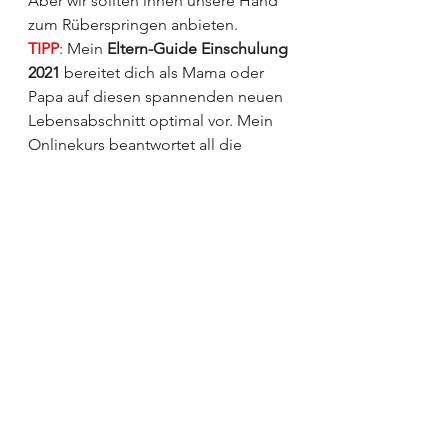
Aber wir sollten ihnen unsere Hand 
zum Rüberspringen anbieten.
TIPP
: Mein 
Eltern-Guide Einschulung 
2021
 bereitet dich als Mama oder 
Papa auf diesen spannenden neuen 
Lebensabschnitt optimal vor. Mein 
Onlinekurs beantwortet all die 
Fragen, die du rund um den 
Schulbeginn deines Kindes hast: 
Was muss dein Kind zum 
Schulanfang bereits können, wie 
kannst du einen guten Kontakt zum 
Lehrer aufbauen, welcher Lerntyp ist 
dein Kind und wie sollte sein 
optimaler Arbeitsplatz aussehen? 
Dein Rundum-sorglos Paket zur 
Einschulung UND dem ersten 
Schuljahr enthält 
für nur 39,90€
:
80 Minuten Video, kurzweilig 