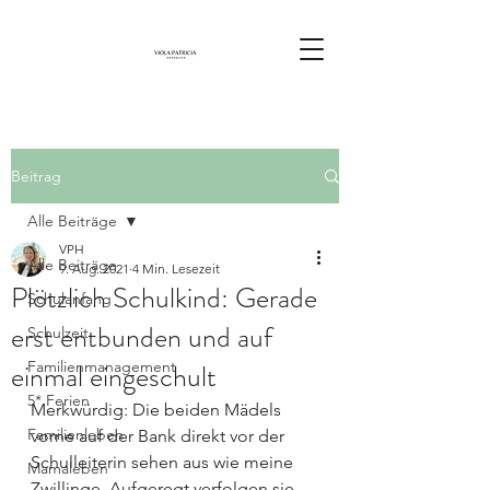
Beitrag
Alle Beiträge
VPH
Alle Beiträge
9. Aug. 2021
4 Min. Lesezeit
Plötzlich Schulkind: Gerade
Schulanfang
erst entbunden und auf
Schulzeit
einmal eingeschult
Familienmanagement
5* Ferien
Merkwürdig: Die beiden Mädels 
Familienleben
vorne auf der Bank direkt vor der 
Schulleiterin sehen aus wie meine 
Mamaleben
Zwillinge. Aufgeregt verfolgen sie 