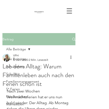
Beitrag
Alle Beiträge
VPH
Alle Beiträge
5. Jan. 2020
2 Min. Lesezeit
Lob dem Alltag: Warum
Schulanfang
Familienleben auch nach den
Schulzeit
Ferien schön ist
Familienmanagement
5* Ferien
Nach zwei Wochen 
Familienleben
Weihnachtsferien hat er uns nun 
bald wieder: Der Alltag. Ab Montag 
Mamaleben
ticken die Uhren dann wieder 