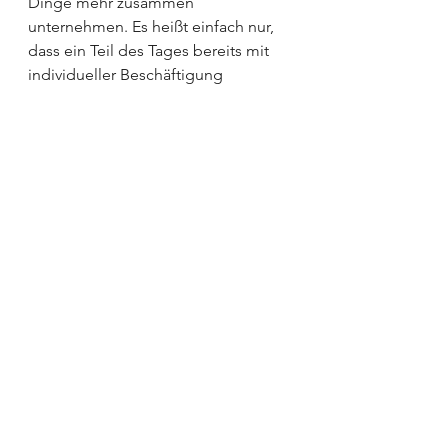
Dinge mehr zusammen 
unternehmen. Es heißt einfach nur, 
dass ein Teil des Tages bereits mit 
individueller Beschäftigung 
ausgefüllt ist.
Gut möglich, dass ich den Alltag 
nach zwei Wochen wieder verfluche. 
Dass ich keine Lust auf Schulstress 
und übermüdete Kleinkinder habe. 
Aber davon erzähle ich euch, wenn 
es soweit ist 😊
Wie sieht es bei euch aus: Freut ihr 
euch auf den Alltag, oder könntet 
ihr gerne noch zwei Wochen Ferien 
anhängen?
Familienleben