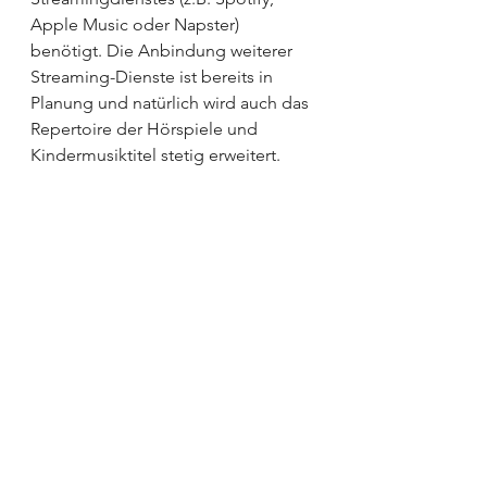
Apple Music oder Napster) 
benötigt. Die Anbindung weiterer 
Streaming-Dienste ist bereits in 
Planung und natürlich wird auch das 
Repertoire der Hörspiele und 
Kindermusiktitel stetig erweitert.
Jetzt heißt es nur noch ein kleines 
bisschen warten. 26 Tage dauert es 
noch, bis wir endlich unsere 
vollgepackten Koffer in unser noch 
voller gepacktes Auto wuchten 
werden, um dann ganze 720 
Kilometer Richtung Österreich zu 
absolvieren. Zum Glück muss ich 
mich jetzt nicht mehr mit 
Erklärungen wie „Nur noch 25x 
schlafen – nur noch 22x schlafen – 