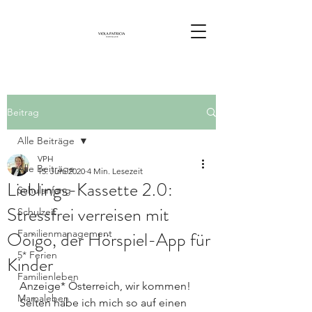
Beitrag
Alle Beiträge
VPH
Alle Beiträge
15. Juni 2020
4 Min. Lesezeit
Lieblings-Kassette 2.0:
Schulanfang
Stressfrei verreisen mit
Schulzeit
Ooigo, der Hörspiel-App für
Familienmanagement
5* Ferien
Kinder
Familienleben
Anzeige* Österreich, wir kommen! 
Mamaleben
Selten habe ich mich so auf einen 