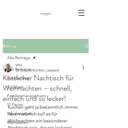
Beitrag
Alle Beiträge
VPH
Alle Beiträge
12. Dez. 2018
2 Min. Lesezeit
Köstlicher Nachtisch für
Schulanfang
Weihnachten – schnell,
Schulzeit
einfach und so lecker!
Familienmanagement
5* Ferien
Kuchen geht ja bekanntlich immer. 
Familienleben
Aber natürlich soll es für 
Weihnachten ein besonderer 
Mamaleben
Nachtisch sein, der ein leckeres 