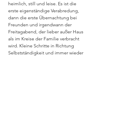
heimlich, still und leise. Es ist die 
erste eigenständige Verabredung, 
dann die erste Übernachtung bei 
Freunden und irgendwann der 
Freitagabend, der lieber außer Haus 
als im Kreise der Familie verbracht 
wird. Kleine Schritte in Richtung 
Selbstständigkeit und immer wieder 
ein kleiner Abschied für mich.
Mein Verstand sagt mir, dass ich 
meine Kinder ziehen lassen muss. 
Mein Herz möchte sie für immer 
umarmen. Das wird es auch, denn 
die 
Liebe und Fürsorge für ein Kind
endet ja nicht mit dem Tag, an dem 
es sein Elternhaus verlässt. Dennoch 
hoffe ich sehr, dass dieser Tag für 
mich noch in weiter Ferne liegt. Und 
bis dahin bleibt halt doch nur eins: 