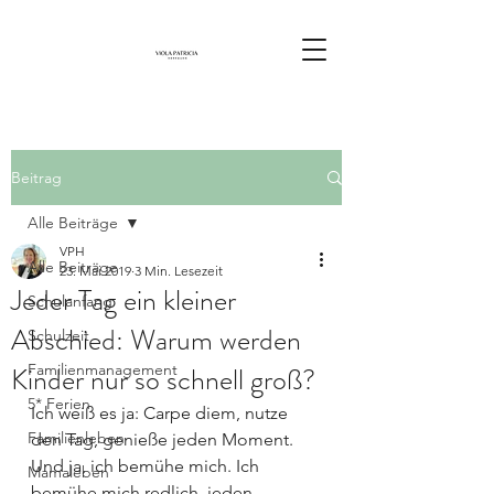
Beitrag
Alle Beiträge
VPH
Alle Beiträge
23. Mai 2019
3 Min. Lesezeit
Jeder Tag ein kleiner
Schulanfang
Abschied: Warum werden
Schulzeit
Kinder nur so schnell groß?
Familienmanagement
5* Ferien
Ich weiß es ja: Carpe diem, nutze 
Familienleben
den Tag, genieße jeden Moment. 
Und ja, ich bemühe mich. Ich 
Mamaleben
bemühe mich redlich, jeden 