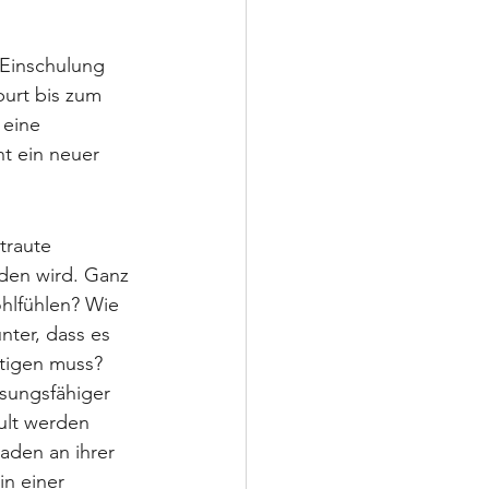
 Einschulung 
burt bis zum 
 eine 
t ein neuer 
traute 
nden wird. Ganz 
ohlfühlen? Wie 
nter, dass es 
ltigen muss?
sungsfähiger 
ult werden 
aden an ihrer 
in einer 