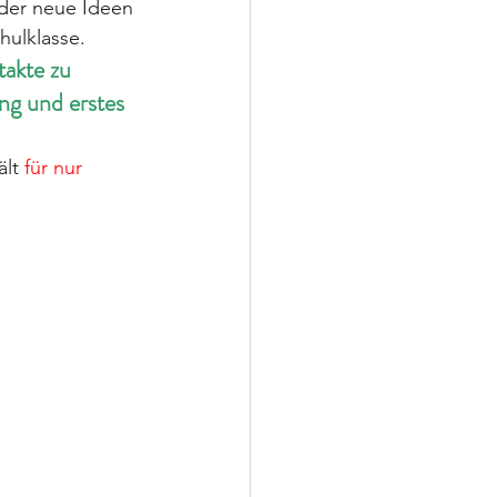
eder neue Ideen 
hulklasse.
takte zu 
ng und erstes 
lt 
für nur 