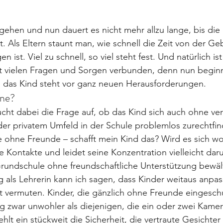
ehen und nun dauert es nicht mehr allzu lange, bis die
t. Als Eltern staunt man, wie schnell die Zeit von der Ge
ist. Viel zu schnell, so viel steht fest. Und natürlich ist
t vielen Fragen und Sorgen verbunden, denn nun beginn
 das Kind steht vor ganz neuen Herausforderungen.
ine?
cht dabei die Frage auf, ob das Kind sich auch ohne ver
der privatem Umfeld in der Schule problemlos zurechtfi
sse ohne Freunde – schafft mein Kind das? Wird es sich w
e Kontakte und leidet seine Konzentration vielleicht daru
 Grundschule ohne freundschaftliche Unterstützung bewä
 als Lehrerin kann ich sagen, dass Kinder weitaus anpas
 oft vermuten. Kinder, die gänzlich ohne Freunde eingesch
g zwar unwohler als diejenigen, die ein oder zwei Kamer
ehlt ein stückweit die Sicherheit, die vertraute Gesichter 