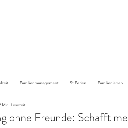
lzeit
Familienmanagement
5* Ferien
Familienleben
2 Min. Lesezeit
ng ohne Freunde: Schafft me