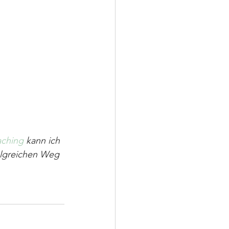
aching
 kann ich 
olgreichen Weg 