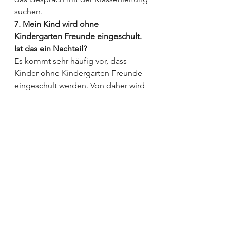
suchen.
7. Mein Kind wird ohne 
Kindergarten Freunde eingeschult. 
Ist das ein Nachteil?
Es kommt sehr häufig vor, dass 
Kinder ohne Kindergarten Freunde 
eingeschult werden. Von daher wird 
euer Kind sicher nicht das einzige 
sein, dem es am ersten Schultag so 
geht. Sorgen bzgl. der 
Kontaktaufnahme zu anderen 
Kindern sind fast immer 
unbegründet. Die Schüler mischen 
sich viel schneller, als Mama das 
vermutet. Zumeist werden bereits in 
den ersten Pausen neue Allianzen 
geschmiedet, Kontakte geknüpft 
und gemeinsam gespielt. Bis eine 