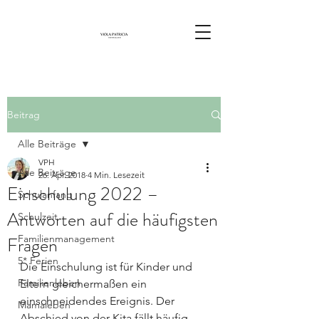
Beitrag
Alle Beiträge
VPH
Alle Beiträge
26. Apr. 2018
4 Min. Lesezeit
Einschulung 2022 –
Schulanfang
Antworten auf die häufigsten
Schulzeit
Fragen
Familienmanagement
5* Ferien
Die Einschulung ist für Kinder und 
Familienleben
Eltern gleichermaßen ein 
einschneidendes Ereignis. Der 
Mamaleben
Abschied von der Kita fällt häufig 