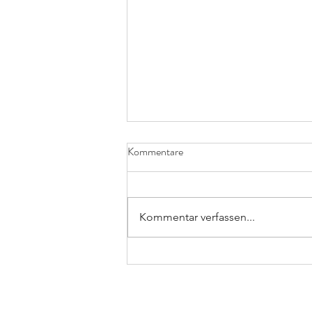
Kommentare
Kommentar verfassen...
Schulranzen von hukkepack: Die
nachhaltige Schultasche im
zeitlosen Design