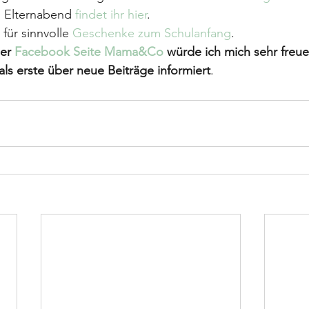
n Elternabend 
findet ihr hier
.
 für sinnvolle
 Geschenke zum Schulanfang
.
er
 Facebook Seite Mama&Co
 würde ich mich sehr freu
als erste über neue Beiträge informiert
.