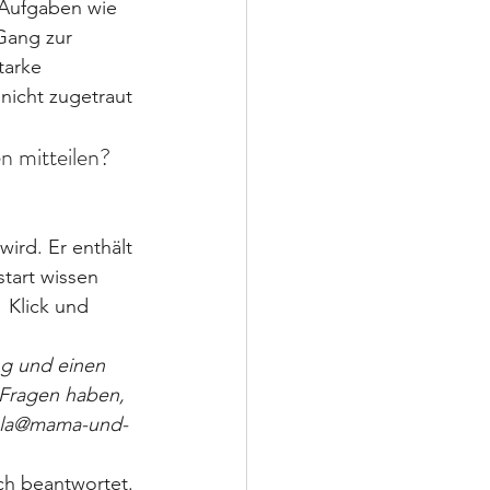
n Aufgaben wie 
Gang zur 
tarke 
 nicht zugetraut 
n mitteilen?
ird. Er enthält 
start wissen 
 Klick und 
g und einen 
 Fragen haben, 
iola@mama-und-
uch beantwortet.