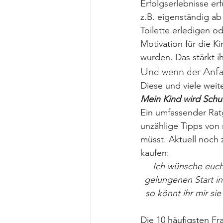
Erfolgserlebnisse er
z.B. eigenständig ab
Toilette erledigen od
Motivation für die Ki
wurden. Das stärkt i
Und wenn der Anfan
Diese und viele wei
Mein Kind wird Schu
Ein umfassender Ratg
unzählige Tipps von m
müsst. Aktuell noch 
kaufen:
Ich wünsche euch
gelungenen Start in
so könnt ihr mir s
Die 10 häufigsten F