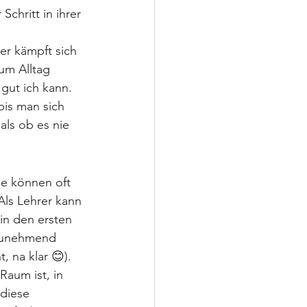
chritt in ihrer 
er kämpft sich 
um Alltag 
gut ich kann. 
bis man sich 
als ob es nie 
ie können oft 
Als Lehrer kann 
in den ersten 
 zunehmend 
 na klar 😊).
Raum ist, in 
diese 