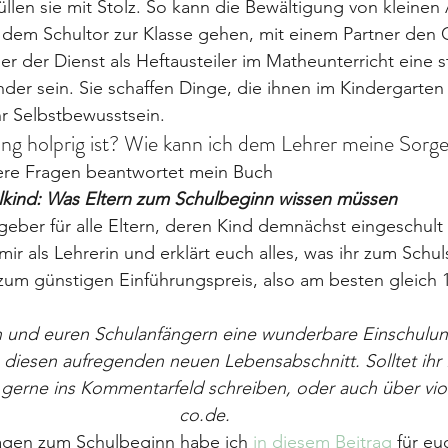
füllen sie mit Stolz. So kann die Bewältigung von kleine
 dem Schultor zur Klasse gehen, mit einem Partner den 
er der Dienst als Heftausteiler im Matheunterricht eine s
nder sein. Sie schaffen Dinge, die ihnen im Kindergarten
hr Selbstbewusstsein.
g holprig ist? Wie kann ich dem Lehrer meine Sorge
tere Fragen beantwortet mein Buch
lkind: Was Eltern zum Schulbeginn wissen müssen
eber für alle Eltern, deren Kind demnächst eingeschult w
ir als Lehrerin und erklärt euch alles, was ihr zum Schul
zum günstigen Einführungspreis, also am besten gleich 1
 und euren Schulanfängern eine wunderbare Einschulun
 diesen aufregenden neuen Lebensabschnitt. Solltet ihr
ie gerne ins Kommentarfeld schreiben, oder auch über v
co.de.
ragen zum Schulbeginn habe ich 
in diesem Beitrag
 für e