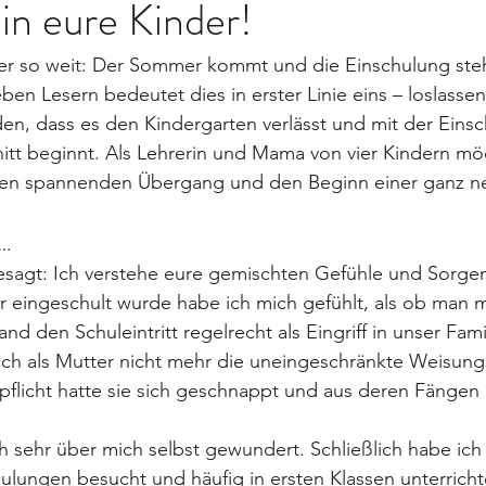
in eure Kinder!
er so weit: Der Sommer kommt und die Einschulung steht
eben Lesern bedeutet dies in erster Linie eins – loslassen
en, dass es den Kindergarten verlässt und mit der Eins
tt beginnt. Als Lehrerin und Mama von vier Kindern mö
sen spannenden Übergang und den Beginn einer ganz n
o…
esagt: Ich verstehe eure gemischten Gefühle und Sorgen
r eingeschult wurde habe ich mich gefühlt, als ob man m
d den Schuleintritt regelrecht als Eingriff in unser Fami
ich als Mutter nicht mehr die uneingeschränkte Weisung
pflicht hatte sie sich geschnappt und aus deren Fängen 
 sehr über mich selbst gewundert. Schließlich habe ich 
ulungen besucht und häufig in ersten Klassen unterrichte