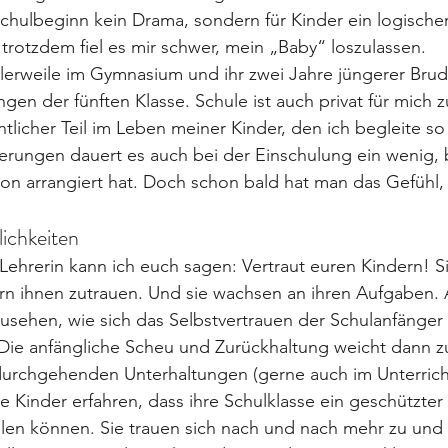
chulbeginn kein Drama, sondern für Kinder ein logischer S
 trotzdem fiel es mir schwer, mein „Baby“ loszulassen.
lerweile im Gymnasium und ihr zwei Jahre jüngerer Brud
gen der fünften Klasse. Schule ist auch privat für mich z
licher Teil im Leben meiner Kinder, den ich begleite so 
erungen dauert es auch bei der Einschulung ein wenig, 
ion arrangiert hat. Doch schon bald hat man das Gefühl, 
ichkeiten
 Lehrerin kann ich euch sagen: Vertraut euren Kindern! S
ltern ihnen zutrauen. Und sie wachsen an ihren Aufgaben. 
usehen, wie sich das Selbstvertrauen der Schulanfänger 
Die anfängliche Scheu und Zurückhaltung weicht dann
urchgehenden Unterhaltungen (gerne auch im Unterricht,
 Kinder erfahren, dass ihre Schulklasse ein geschützter 
len können. Sie trauen sich nach und nach mehr zu und 