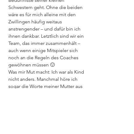
Bedürfnisse seiner kleinen 
Schwestern geht. Ohne die beiden 
wäre es für mich alleine mit den 
Zwillingen häufig weitaus 
anstrengender – und dafür bin ich 
ihnen dankbar. Letztlich sind wir ein 
Team, das immer zusammenhält – 
auch wenn einige Mitspieler sich 
noch an die Regeln des Coaches 
gewöhnen müssen 🙂
Was mir Mut macht: Ich war als Kind 
nicht anders. Manchmal höre ich 
sogar die Worte meiner Mutter aus 
mir herausströmen, wenn ich mich 
über das Chaos meiner Kids 
beschwere. Also gibt es Hoffnung. 
Hoffnung darauf, dass irgendetwas 
von meinem Gequatsche doch noch 
hängen bleibt. Dass sie später mal 