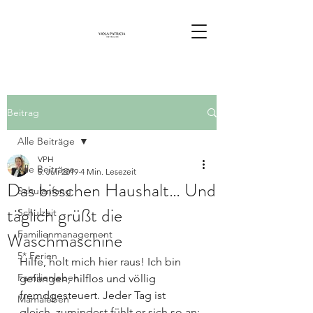
Beitrag
Alle Beiträge
VPH
Alle Beiträge
5. Juli 2019
4 Min. Lesezeit
Das bisschen Haushalt… Und
Schulanfang
täglich grüßt die
Schulzeit
Waschmaschine
Familienmanagement
5* Ferien
Hilfe, holt mich hier raus! Ich bin 
Familienleben
gefangen, hilflos und völlig 
fremdgesteuert. Jeder Tag ist 
Mamaleben
gleich, zumindest fühlt er sich so an: 