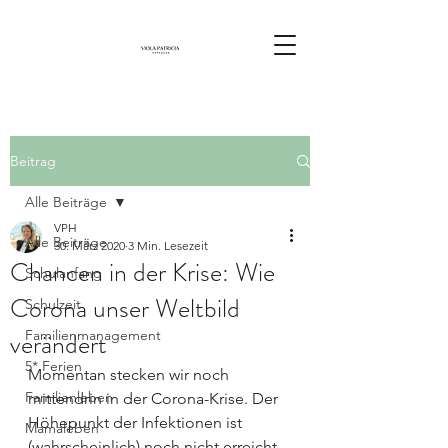
Beitrag
Alle Beiträge
VPH
Alle Beiträge
30. März 2020
3 Min. Lesezeit
Chancen in der Krise: Wie
Schulanfang
Corona unser Weltbild
Schulzeit
verändert
Familienmanagement
5* Ferien
Momentan stecken wir noch 
Familienleben
mittendrin in der Corona-Krise. Der 
Höhepunkt der Infektionen ist 
Mamaleben
(wahrscheinlich) noch nicht erreicht, 