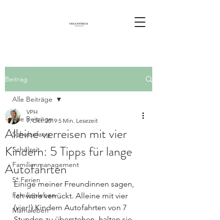
Beitrag
Alle Beiträge
VPH
Alle Beiträge
7. Okt. 2019
5 Min. Lesezeit
Alleine verreisen mit vier
Schulanfang
Kindern: 5 Tipps für lange
Schulzeit
Autofahrten
Familienmanagement
5* Ferien
Einige meiner Freundinnen sagen, 
Familienleben
ich wäre verrückt. Alleine mit vier 
(vier!) Kindern Autofahrten von 7 
Mamaleben
Stunden zu überstehen, halten sie 