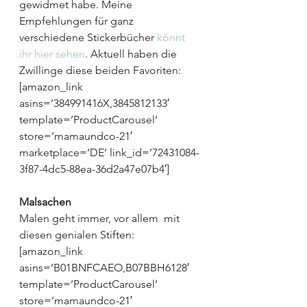
gewidmet habe. Meine 
Empfehlungen für ganz 
verschiedene Stickerbücher 
könnt 
ihr hier sehen
. Aktuell haben die 
Zwillinge diese beiden Favoriten:
[amazon_link 
asins=’384991416X,3845812133′ 
template=’ProductCarousel’ 
store=’mamaundco-21′ 
marketplace=’DE’ link_id=’72431084-
3f87-4dc5-88ea-36d2a47e07b4′]
Malsachen
Malen geht immer, vor allem  mit 
diesen genialen Stiften:
[amazon_link 
asins=’B01BNFCAEO,B07BBH6128′ 
template=’ProductCarousel’ 
store=’mamaundco-21′ 