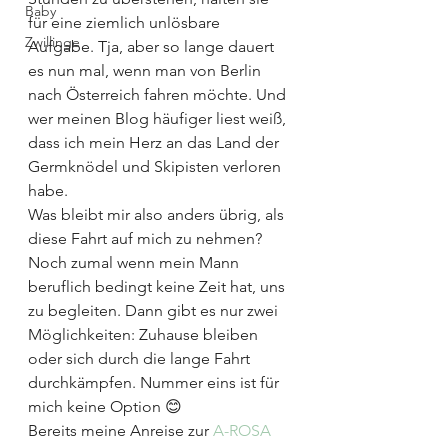
Baby
für eine ziemlich unlösbare 
Zwillinge
Aufgabe. Tja, aber so lange dauert 
es nun mal, wenn man von Berlin 
nach Österreich fahren möchte. Und 
wer meinen Blog häufiger liest weiß, 
dass ich mein Herz an das Land der 
Germknödel und Skipisten verloren 
habe.
Was bleibt mir also anders übrig, als 
diese Fahrt auf mich zu nehmen? 
Noch zumal wenn mein Mann 
beruflich bedingt keine Zeit hat, uns 
zu begleiten. Dann gibt es nur zwei 
Möglichkeiten: Zuhause bleiben 
oder sich durch die lange Fahrt 
durchkämpfen. Nummer eins ist für 
mich keine Option 😊
Bereits meine Anreise zur 
A-ROSA 