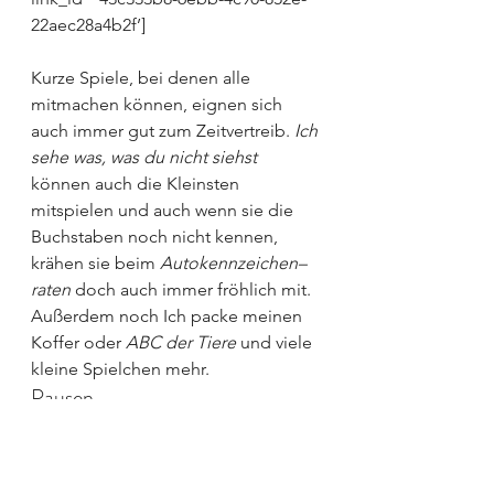
22aec28a4b2f’]
Kurze Spiele, bei denen alle 
mitmachen können, eignen sich 
auch immer gut zum Zeitvertreib. 
Ich 
sehe was, was du nicht siehst
können auch die Kleinsten 
mitspielen und auch wenn sie die 
Buchstaben noch nicht kennen, 
krähen sie beim 
Autokennzeichen–
raten
 doch auch immer fröhlich mit. 
Außerdem noch Ich packe meinen 
Koffer oder 
ABC der Tiere
 und viele 
kleine Spielchen mehr.
Pausen
Keine Frage, ganz ohne Pausen 
kann man eine lange Autofahrt mit 
Kindern nicht bestreiten. Ich 