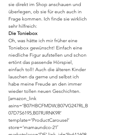
sie direkt im Shop anschauen und 
überlegen, ob sie für euch auch in 
Frage kommen. Ich finde sie wirklich 
sehr hilfreich:
Die Toniebox
Oh, was hätte ich mir früher eine 
Toniebox gewünscht! Einfach eine 
niedliche Figur aufstellen und schon 
ertönt das passende Hörspiel, 
einfach toll! Auch die älteren Kinder 
lauschen da gerne und selbst ich 
habe meine Freude an den immer 
wieder tollen neuen Geschichten.
[amazon_link 
asins=’B07HBCFMDW,B07VG247RL,B
07D7S6195,B07RJRNK9R’ 
template=’ProductCarousel’ 
store=’mamaundco-21′ 
marketplace=’DE’ link_id=’9e611608-