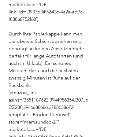
marketplace=’DE’ 
link_id=’3937b349-6436-4a2a-ab9c-
f838a8752f68′]
Durch ihre Papierkappe kann man 
die oberste Schicht abziehen und 
benötigt so keinen Anspitzer mehr – 
perfekt für lange Autofahrten (und 
auch im Urlaub). Ein schönes 
Malbuch dazu und die nächsten 
zwanzig Minuten ist Ruhe auf der 
Rückbank.
[amazon_link 
asins=’3551187622,3944956354,B07J6
DZ28P,3946638686,3788638672′ 
template=’ProductCarousel’ 
store=’mamaundco-21′ 
marketplace=’DE’ 
link_id=’43c333b8-6ebb-4c90-852e-