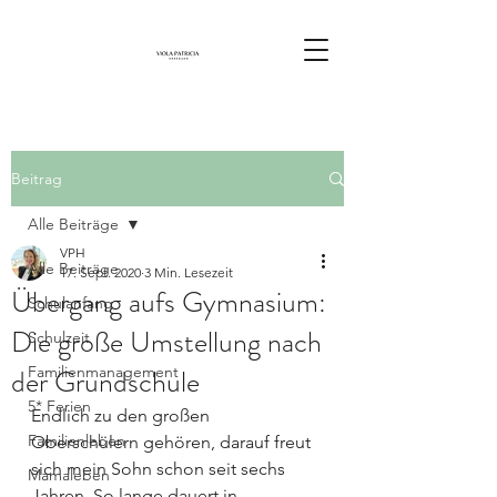
Beitrag
Alle Beiträge
VPH
Alle Beiträge
17. Sept. 2020
3 Min. Lesezeit
Übergang aufs Gymnasium:
Schulanfang
Die große Umstellung nach
Schulzeit
der Grundschule
Familienmanagement
5* Ferien
Endlich zu den großen 
Familienleben
Oberschülern gehören, darauf freut 
sich mein Sohn schon seit sechs 
Mamaleben
Jahren. So lange dauert in 