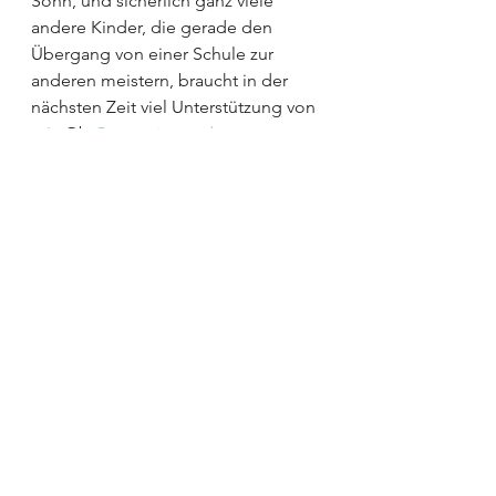
Sohn, und sicherlich ganz viele 
andere Kinder, die gerade den 
Übergang von einer Schule zur 
anderen meistern, braucht in der 
nächsten Zeit viel Unterstützung von 
mir. Ob 
Gymnasium oder 
Sekundarschule
 ist dabei völlig egal. 
Er braucht ein offenes Ohr für seine 
Sorgen genau so wie offene Arme 
für eine große Umarmung.
Irgendwie ist er dann doch noch so 
klein mit seinen 12 Jahren.
Wie geht es euren Kindern mit dem 
Wechsel von Grundschule zu 
Oberschule? Ich freue mich auf eure 
Kommentare!
Habt ihr sonst noch Fragen rund um 
das Thema Schule? Bei meinem 
Lerncoaching
 kann ich euch ganz 